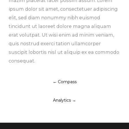
mazim placerat facer possim assum. Lorem
ipsum dolor sit amet, consectetuer adipiscing
elit, sed diam nonummy nibh euismod
tincidunt ut laoreet dolore magna aliquam
erat volutpat. Ut wisi enim ad minim veniam,
quis nostrud exerci tation ullamcorper
suscipit lobortis nisl ut aliquip ex ea commodo
consequat.
Post
←
Compass
navigation
Analytics
→